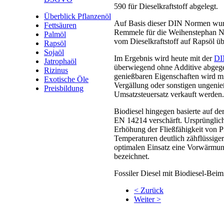
590 für Dieselkraftstoff abgelegt.
Überblick Pflanzenöl
Auf Basis dieser DIN Normen wurd
Fettsäuren
Remmele für die Weihenstephan N
Palmöl
vom Dieselkraftstoff auf Rapsöl ü
Rapsöl
Sojaöl
Im Ergebnis wird heute mit der
DI
Jatrophaöl
überwiegend ohne Additive abgegeb
Rizinus
genießbaren Eigenschaften wird mi
Exotische Öle
Vergällung oder sonstigen ungeni
Preisbildung
Umsatzsteuersatz verkauft werden.
Biodiesel hingegen basierte auf d
EN 14214 verschärft. Ursprünglich
Erhöhung der Fließfähigkeit von Pf
Temperaturen deutlich zähflüssiger 
optimalen Einsatz eine Vorwärmun
bezeichnet.
Fossiler Diesel mit Biodiesel-Bei
< Zurück
Weiter >