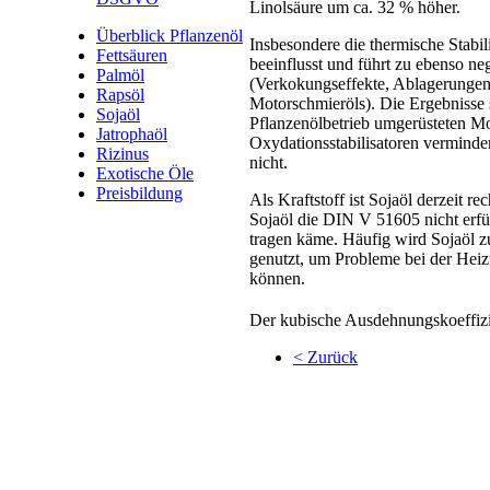
Linolsäure um ca. 32 % höher.
Überblick Pflanzenöl
Insbesondere die thermische Stabil
Fettsäuren
beeinflusst und führt zu ebenso n
Palmöl
(Verkokungseffekte, Ablagerungen
Rapsöl
Motorschmieröls). Die Ergebnisse 
Sojaöl
Pflanzenölbetrieb umgerüsteten Mo
Jatrophaöl
Oxydationsstabilisatoren verminde
Rizinus
nicht.
Exotische Öle
Preisbildung
Als Kraftstoff ist Sojaöl derzeit r
Sojaöl die DIN V 51605 nicht erfü
tragen käme. Häufig wird Sojaöl
genutzt, um Probleme bei der Hei
können.
Der kubische Ausdehnungskoeffizie
< Zurück