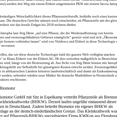
tor) werden den Weg mit einem Elsbett umgerüsteten PKW mit reinem Savoa Jatro
bständigen Wirtschaftlichkeit dieses Pflanzentreibstoffs, bedürfte noch einer kurze
hase. Die deutschen Gerichte müssen noch entscheiden, ob Pflanzenöle mit der glei
reiheit wie das fossile Erdgas bis 2018 rechnen dürfen.
Jatropha laut Jörg Dürre „auf eine Pflanze, die die Wiederaufforstung von bereits
ten und erosionsgefährdeten Gebieten ermöglicht“ gesetzt wird und sich „Ökonom
ie bestens verbinden lassen“ wird von Viridesco und Elsbett in diese Technologie
 investiert.
offen, das wir diese deutsche Technologie bald der ganzen Welt verfügbar machen
“ so Klaus Elsbett von der Elsbett AG. Ob dies weiterhin maßgeblich in Deutschla
ren wird, hängt von der Besteuerung ab. Aus Sicht von Jörg Dürre könnte mit Jatrop
klungshilfe zur Selbsthilfe bei günstigsten Kosten erreicht werden. Erosionsgefähr
n in afrikanischen Ländern könnten landwirtschaftlich und damit als Einkommensq
t werden, nebenbei würden neue Märkte für deutsche Marktführer in Presstechnik 
sätzen erschlossen.
Biomotor
iomotor GmbH mit Sitz in Espelkamp vertreibt Pflanzenöle als Brennst
ockheizkraftwerke (BHKW). Derzeit laufen ungefähr eintausend dieser
en in Deutschland. Zudem betreibt Biomotor ein eigenes BHKW als
anlage an der deutsch-niederländischen Grenze. Das Kleinkraftwerk wu
er auf Pflanzenöl-BHKWs spezialisierten Firma KWKon aus Flensbur