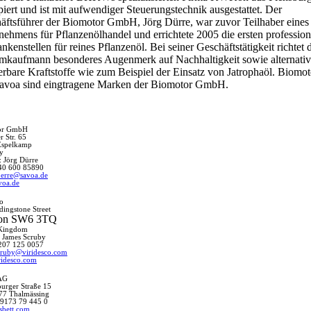
piert und ist mit aufwendiger Steuerungstechnik ausgestattet. Der
äftsführer der Biomotor GmbH, Jörg Dürre, war zuvor Teilhaber eines
nehmens für Pflanzenölhandel und errichtete 2005 die ersten profession
kenstellen für reines Pflanzenöl. Bei seiner Geschäftstätigkeit richtet 
mkaufmann besonderes Augenmerk auf Nachhaltigkeit sowie alternativ
erbare Kraftstoffe wie zum Beispiel der Einsatz von Jatrophaöl. Biomot
avoa sind eingtragene Marken der Biomotor GmbH.
or GmbH
r Str. 65
Espelkamp
y
: Jörg Dürre
40 600 85890
uerre@savoa.de
voa.de
co
dingstone Street
on SW6 3TQ
 Kingdom
: James Scruby
207 125 0057
cruby@viridesco.com
idesco.com
AG
urger Straße 15
77 Thalmässing
 9173 79 445 0
sbett.com