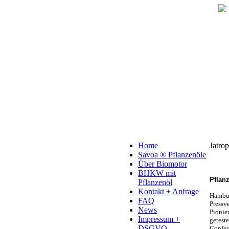
Home
Jatro
Savoa ® Pflanzenöle
Über Biomotor
BHKW mit
Pflan
Pflanzenöl
Kontakt + Anfrage
Hambur
FAQ
Pressv
News
Pionier
Impressum +
getest
DSGVO
Confer