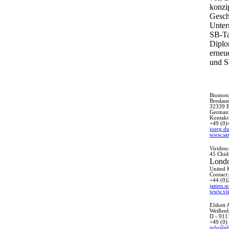
konzi
Gesch
Unter
SB-Tan
Diplo
erneu
und S
Biomot
Breslaue
32339 
German
Kontakt
+49 (0)
joerg.d
www.sa
Virides
45 Chid
Lond
United
Contact
+44 (
0)
james.s
www.vir
Elsbett
Weißenb
D - 911
+49 (0)
info@el