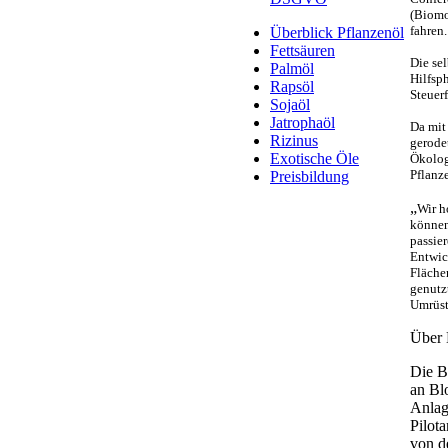
(Biomo
fahren.
Überblick Pflanzenöl
Fettsäuren
Die sel
Palmöl
Hilfsp
Rapsöl
Steuerf
Sojaöl
Jatrophaöl
Da mit 
Rizinus
gerode
Exotische Öle
Ökolog
Pflanze
Preisbildung
„
Wir h
können
passie
Entwic
Fläche
genutz
Umrüst
Über 
Die B
an Bl
Anlag
Pilot
von d