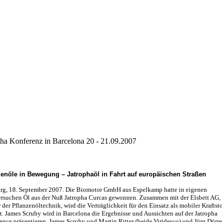
pha Konferenz in Barcelona 20 - 21.09.2007
zenöle in Bewegung – Jatrophaöl in Fahrt auf europäischen Straßen
g, 18. September 2007. Die Biomotor GmbH aus Espelkamp hatte in eigenen
ersuchen Öl aus der Nuß Jatropha Curcas gewonnen. Zusammen mit der Elsbett AG,
 der Pflanzenöltechnik, wird die Verträglichkeit für den Einsatz als mobiler Kraftsto
et. James Scruby wird in Barcelona die Ergebnisse und Aussichten auf der Jatropha
ence präsentieren. James Scruby und Martin Ritter (beide Viridesco) und Jörg Dürre